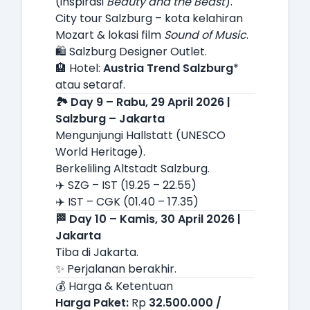
(inspirasi
Beauty and the Beast
).
City tour Salzburg – kota kelahiran
Mozart & lokasi film
Sound of Music
.
🛍️ Salzburg Designer Outlet.
🏨 Hotel:
Austria Trend Salzburg
*
atau setaraf.
🏞️ Day 9 – Rabu, 29 April 2026 |
Salzburg – Jakarta
Mengunjungi Hallstatt (UNESCO
World Heritage).
Berkeliling Altstadt Salzburg.
✈️ SZG – IST (19.25 – 22.55)
✈️ IST – CGK (01.40 – 17.35)
🏁 Day 10 – Kamis, 30 April 2026 |
Jakarta
Tiba di Jakarta.
✨ Perjalanan berakhir.
💰 Harga & Ketentuan
Harga Paket:
Rp
32.500.000 /