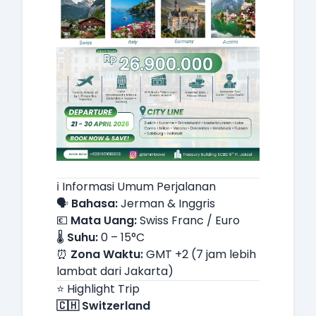
ℹ️ Informasi Umum Perjalanan
🗣️
Bahasa:
Jerman & Inggris
💶
Mata Uang:
Swiss Franc / Euro
🌡️
Suhu:
0 – 15°C
⏰
Zona Waktu:
GMT +2 (7 jam lebih
lambat dari Jakarta)
⭐ Highlight Trip
🇨🇭 Switzerland