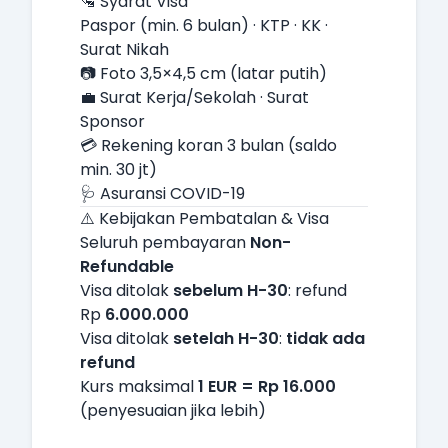
🛂 Syarat Visa
Paspor (min. 6 bulan) · KTP · KK ·
Surat Nikah
📷 Foto 3,5×4,5 cm (latar putih)
💼 Surat Kerja/Sekolah · Surat
Sponsor
💳 Rekening koran 3 bulan (saldo
min. 30 jt)
🩺 Asuransi COVID-19
⚠️ Kebijakan Pembatalan & Visa
Seluruh pembayaran
Non-
Refundable
Visa ditolak
sebelum H-30
: refund
Rp
6.000.000
Visa ditolak
setelah H-30
:
tidak ada
refund
Kurs maksimal
1 EUR = Rp 16.000
(penyesuaian jika lebih)