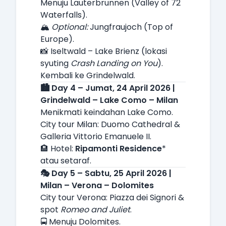
Menuju Lauterbrunnen (Valley of 72
Waterfalls).
🏔️
Optional:
Jungfraujoch (Top of
Europe).
📸 Iseltwald – Lake Brienz (lokasi
syuting
Crash Landing on You
).
Kembali ke Grindelwald.
🏙️ Day 4 – Jumat, 24 April 2026 |
Grindelwald – Lake Como – Milan
Menikmati keindahan Lake Como.
City tour Milan: Duomo Cathedral &
Galleria Vittorio Emanuele II.
🏨 Hotel:
Ripamonti Residence
*
atau setaraf.
🎭 Day 5 – Sabtu, 25 April 2026 |
Milan – Verona – Dolomites
City tour Verona: Piazza dei Signori &
spot
Romeo and Juliet
.
🚍 Menuju Dolomites.