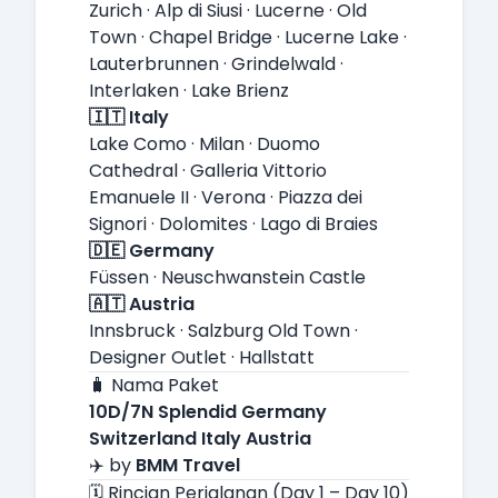
Zurich · Alp di Siusi · Lucerne · Old
Town · Chapel Bridge · Lucerne Lake ·
Lauterbrunnen · Grindelwald ·
Interlaken · Lake Brienz
🇮🇹 Italy
Lake Como · Milan · Duomo
Cathedral · Galleria Vittorio
Emanuele II · Verona · Piazza dei
Signori · Dolomites · Lago di Braies
🇩🇪 Germany
Füssen · Neuschwanstein Castle
🇦🇹 Austria
Innsbruck · Salzburg Old Town ·
Designer Outlet · Hallstatt
🧳 Nama Paket
10D/7N Splendid Germany
Switzerland Italy Austria
✈️ by
BMM Travel
🗓️ Rincian Perjalanan (Day 1 – Day 10)