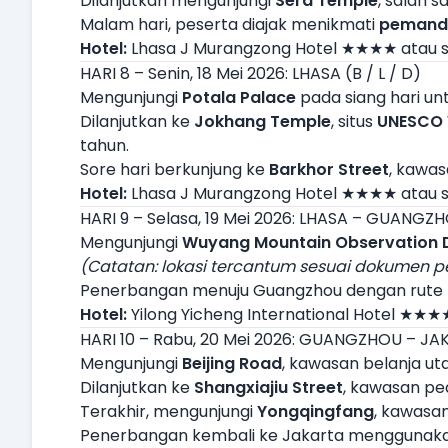
Dilanjutkan mengunjungi
Sera Temple
, salah 
Malam hari, peserta diajak menikmati
pemanda
Hotel:
Lhasa J Murangzong Hotel ★★★★ atau s
HARI 8 – Senin, 18 Mei 2026: LHASA (B / L / D)
Mengunjungi
Potala Palace
pada siang hari unt
Dilanjutkan ke
Jokhang Temple
, situs
UNESCO 
tahun.
Sore hari berkunjung ke
Barkhor Street
, kawas
Hotel:
Lhasa J Murangzong Hotel ★★★★ atau s
HARI 9 – Selasa, 19 Mei 2026: LHASA – GUANGZHO
Mengunjungi
Wuyang Mountain Observation 
(Catatan: lokasi tercantum sesuai dokumen p
Penerbangan menuju Guangzhou dengan rute
Hotel:
Yilong Yicheng International Hotel ★★★★
HARI 10 – Rabu, 20 Mei 2026: GUANGZHOU – JAK
Mengunjungi
Beijing Road
, kawasan belanja u
Dilanjutkan ke
Shangxiajiu Street
, kawasan ped
Terakhir, mengunjungi
Yongqingfang
, kawasan
Penerbangan kembali ke Jakarta menggunak