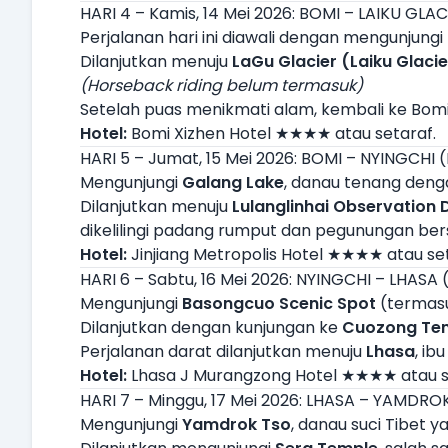
HARI 4 – Kamis, 14 Mei 2026: BOMI – LAIKU GLACI
Perjalanan hari ini diawali dengan mengunjungi
Dilanjutkan menuju
LaGu Glacier (Laiku Glacie
(Horseback riding belum termasuk)
Setelah puas menikmati alam, kembali ke Bom
Hotel:
Bomi Xizhen Hotel ★★★★ atau setaraf.
HARI 5 – Jumat, 15 Mei 2026: BOMI – NYINGCHI (B
Mengunjungi
Galang Lake
, danau tenang deng
Dilanjutkan menuju
Lulanglinhai Observation 
dikelilingi padang rumput dan pegunungan bers
Hotel:
Jinjiang Metropolis Hotel ★★★★ atau set
HARI 6 – Sabtu, 16 Mei 2026: NYINGCHI – LHASA (
Mengunjungi
Basongcuo Scenic Spot
(termasu
Dilanjutkan dengan kunjungan ke
Cuozong Te
Perjalanan darat dilanjutkan menuju
Lhasa
, ib
Hotel:
Lhasa J Murangzong Hotel ★★★★ atau s
HARI 7 – Minggu, 17 Mei 2026: LHASA – YAMDROK 
Mengunjungi
Yamdrok Tso
, danau suci Tibet y