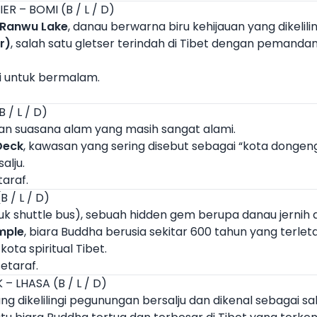
ER – BOMI (B / L / D)
Ranwu Lake
, danau berwarna biru kehijauan yang dikelili
r)
, salah satu gletser terindah di Tibet dengan pemanda
i untuk bermalam.
 / L / D)
an suasana alam yang masih sangat alami.
Deck
, kawasan yang sering disebut sebagai “kota dongeng
alju.
araf.
B / L / D)
k shuttle bus), sebuah hidden gem berupa danau jernih 
mple
, biara Buddha berusia sekitar 600 tahun yang terlet
u kota spiritual Tibet.
etaraf.
– LHASA (B / L / D)
ang dikelilingi pegunungan bersalju dan dikenal sebagai sa