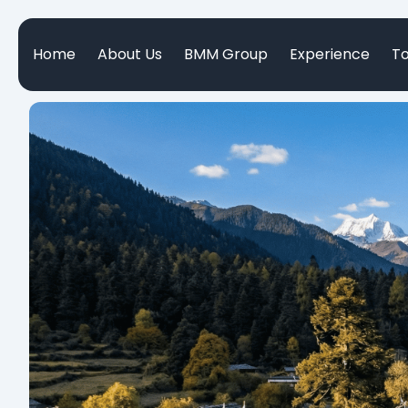
Home
About Us
BMM Group
Experience
T