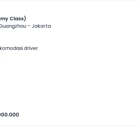
omy Class)
 Guangzhou – Jakarta
akomodasi driver
a
.000.000