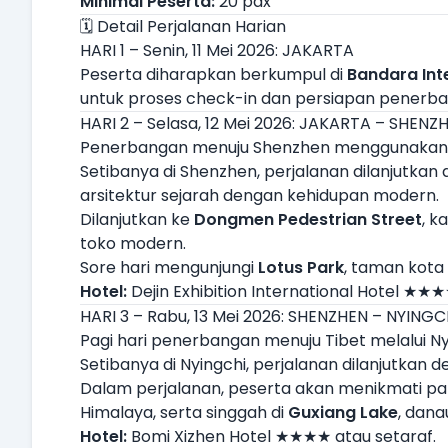
Minimal Peserta:
20 pax
🗓️ Detail Perjalanan Harian
HARI 1 – Senin, 11 Mei 2026: JAKARTA
Peserta diharapkan berkumpul di
Bandara Int
untuk proses check-in dan persiapan penerban
HARI 2 – Selasa, 12 Mei 2026: JAKARTA – SHENZH
Penerbangan menuju Shenzhen menggunaka
Setibanya di Shenzhen, perjalanan dilanjutka
arsitektur sejarah dengan kehidupan modern.
Dilanjutkan ke
Dongmen Pedestrian Street
, k
toko modern.
Sore hari mengunjungi
Lotus Park
, taman kota 
Hotel:
Dejin Exhibition International Hotel ★★★
HARI 3 – Rabu, 13 Mei 2026: SHENZHEN – NYINGCH
Pagi hari penerbangan menuju Tibet melalui 
Setibanya di Nyingchi, perjalanan dilanjutkan
Dalam perjalanan, peserta akan menikmati p
Himalaya, serta singgah di
Guxiang Lake
, dan
Hotel:
Bomi Xizhen Hotel ★★★★ atau setaraf.