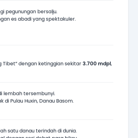
ngi pegunungan bersalju.
ngan es abadi yang spektakuler.
 Tibet” dengan ketinggian sekitar
3.700 mdpl
,
di lembah tersembunyi.
ak di Pulau Huxin, Danau Basom.
lah satu danau terindah di dunia.