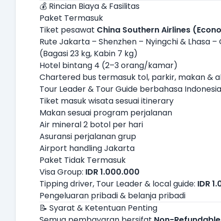
💰 Rincian Biaya & Fasilitas
Paket Termasuk
Tiket pesawat
China Southern Airlines (Econ
Rute Jakarta – Shenzhen – Nyingchi & Lhasa –
(Bagasi 23 kg, Kabin 7 kg)
Hotel bintang 4 (2–3 orang/kamar)
Chartered bus termasuk tol, parkir, makan & 
Tour Leader & Tour Guide berbahasa Indonesi
Tiket masuk wisata sesuai itinerary
Makan sesuai program perjalanan
Air mineral 2 botol per hari
Asuransi perjalanan grup
Airport handling Jakarta
Paket Tidak Termasuk
Visa Group:
IDR 1.000.000
Tipping driver, Tour Leader & local guide:
IDR 1
Pengeluaran pribadi & belanja pribadi
📝 Syarat & Ketentuan Penting
Semua pembayaran bersifat
Non-Refundable