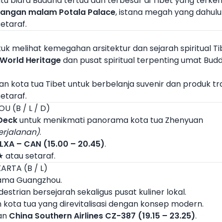
satu biara Buddha tertua dan terbesar di Tibet yang terke
ngan malam Potala Palace
, istana megah yang dahul
etaraf.
uk melihat kemegahan arsitektur dan sejarah spiritual Tib
World Heritage
dan pusat spiritual terpenting umat Buddh
an kota tua Tibet untuk berbelanja suvenir dan produk tra
etaraf.
U (B / L / D)
Deck
untuk menikmati panorama kota tua Zhenyuan
erjalanan)
.
LXA – CAN (15.00 – 20.45)
.
 atau setaraf.
ARTA (B / L)
tama Guangzhou.
estrian bersejarah sekaligus pusat kuliner lokal.
 kota tua yang direvitalisasi dengan konsep modern.
an
China Southern Airlines CZ-387 (19.15 – 23.25)
.