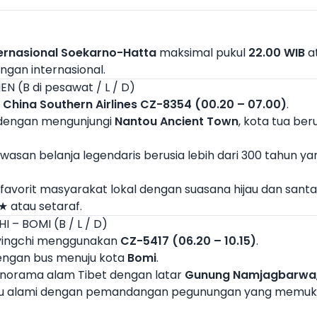
ernasional Soekarno-Hatta
maksimal pukul
22.00 WIB
at
gan internasional.
EN (B di pesawat / L / D)
n
China Southern Airlines CZ-8354 (00.20 – 07.00)
.
n dengan mengunjungi
Nantou Ancient Town
, kota tua be
awasan belanja legendaris berusia lebih dari 300 tahun 
favorit masyarakat lokal dengan suasana hijau dan santai
★ atau setaraf.
I – BOMI (B / L / D)
Nyingchi menggunakan
CZ-5417 (06.20 – 10.15)
.
 dengan bus menuju kota
Bomi
.
anorama alam Tibet dengan latar
Gunung Namjagbarwa
au alami dengan pemandangan pegunungan yang memuk