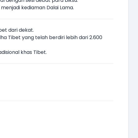
nal dengan sesi debat para biksu.
u menjadi kediaman Dalai Lama.
et dari dekat.
a Tibet yang telah berdiri lebih dari 2.600
disional khas Tibet.