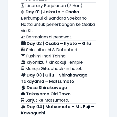
🗓️ Itinerary Perjalanan (7 Hari)
✈️ Day 01 | Jakarta – Osaka
Berkumpul di Bandara Soekarno-
Hatta untuk penerbangan ke Osaka
via KL.
🛫 Bermalam di pesawat.
🏙️ Day 02 | Osaka – Kyoto – Gifu
🛍️ Shinsaibashi & Dotonbori
⛩️ Fushimi Inari Taisha
🏛️ Kiyomizu / Kinkakuji Temple
🚍 Menuju Gifu, check-in hotel.
🏘️ Day 03 | Gifu – Shirakawago –
Takayama – Matsumoto
🏠
Desa Shirakawago
🏯
Takayama Old Town
🚍 Lanjut ke Matsumoto.
🏔️ Day 04 | Matsumoto – Mt. Fuji –
Kawaguchi