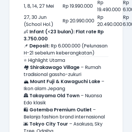
Rp
Rp
1, 8, 14, 27 Mei
Rp 19.990.000
19.490.000
6.1
27, 30 Jun
Rp
Rp
Rp 20.990.000
(School Hol.)
20.490.000
6.1
👶
Infant (<23 bulan): Flat rate Rp
3.750.000
📌
Deposit:
Rp 6.000.000 (Pelunasan
H-21 sebelum keberangkatan)
⭐ Highlight Utama
🏘️
Shirakawago Village
– Rumah
tradisional gassho-zukuri
🏔️
Mount Fuji & Kawaguchi Lake
–
Ikon alam Jepang
🏯
Takayama Old Town
– Nuansa
Edo klasik
🛍️
Gotemba Premium Outlet
–
Belanja fashion brand internasional
🌆
Tokyo City Tour
– Asakusa, Sky
Tree, Odaiba