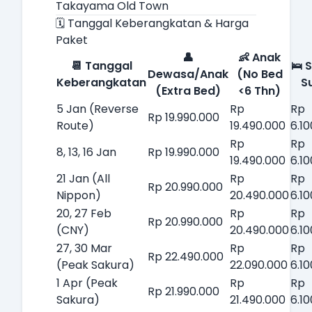
Takayama Old Town
🗓️ Tanggal Keberangkatan & Harga
Paket
👤
👶 Anak
📆 Tanggal
🛌 
Dewasa/Anak
(No Bed
Keberangkatan
S
(Extra Bed)
<6 Thn)
5 Jan (Reverse
Rp
Rp
Rp 19.990.000
Route)
19.490.000
6.1
Rp
Rp
8, 13, 16 Jan
Rp 19.990.000
19.490.000
6.1
21 Jan (All
Rp
Rp
Rp 20.990.000
Nippon)
20.490.000
6.1
20, 27 Feb
Rp
Rp
Rp 20.990.000
(CNY)
20.490.000
6.1
27, 30 Mar
Rp
Rp
Rp 22.490.000
(Peak Sakura)
22.090.000
6.1
1 Apr (Peak
Rp
Rp
Rp 21.990.000
Sakura)
21.490.000
6.1