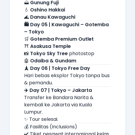
🗻
Gunung Fuji
💧
Oshino Hakkai
🌊
Danau Kawaguchi
🛍️ Day 05 | Kawaguchi – Gotemba
– Tokyo
🛒
Gotemba Premium Outlet
⛩️
Asakusa Temple
📸
Tokyo Sky Tree
photostop
🤖
Odaiba & Gundam
🗼 Day 06 | Tokyo Free Day
Hari bebas eksplor Tokyo tanpa bus
& pemandu.
✈️ Day 07 | Tokyo – Jakarta
Transfer ke Bandara Narita &
kembali ke Jakarta via Kuala
Lumpur.
✨ Tour selesai.
💰 Fasilitas (Inclusions)
✔️ Tiket pesawat internasional kelas