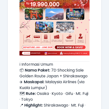
ℹ️ Informasi Umum
📦
Nama Paket:
7D Shocking Sale
Golden Route Japan + Shirakawago
✈️
Maskapai:
Malaysia Airlines (via
Kuala Lumpur)
🗺️
Rute:
Osaka · Kyoto · Gifu · Mt. Fuji
· Tokyo
📍
Highlight:
Shirakawago · Mt. Fuji ·